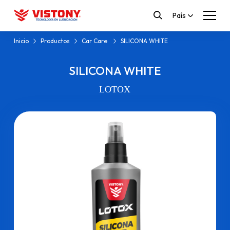
País
Inicio
Productos
Car Care
SILICONA WHITE
SILICONA WHITE
LOTOX