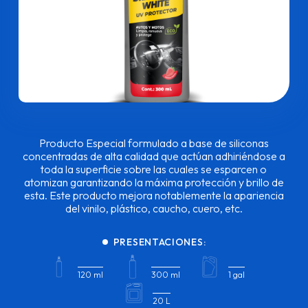
Producto Especial formulado a base de siliconas
concentradas de alta calidad que actúan adhiriéndose a
toda la superficie sobre las cuales se esparcen o
atomizan garantizando la máxima protección y brillo de
esta. Este producto mejora notablemente la apariencia
del vinilo, plástico, caucho, cuero, etc.
PRESENTACIONES:
120 ml
300 ml
1 gal
20 L