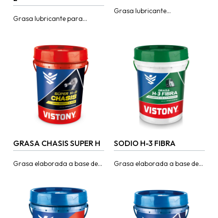
Grasa lubricante
Grasa lubricante para
multipropósito a base de
servicio múltiple elaborada a
jabón de litio en aerosol de
base de jabón de litio con
alta penetración que lubrica
bisulfuro de molibdeno,
en zonas de...
grafito y aditivos...
GRASA CHASIS SUPER H
SODIO H-3 FIBRA
Grasa elaborada a base de
Grasa elaborada a base de
jabón de calcio. Posee
jabón de sodio con aditivos
propiedades adhesivas
antidesgaste y extrema
resistentes al lavado por
presión para cargas
agua. Recomendado para
elevadas mezclados con...
lubricación...