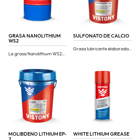
GRASA NANOLITHIUM
SULFONATO DE CALCIO
WS2
Grasa lubricante elaborada
La grasa Nanolithium WS2
a base de aceite mineral
está basada en multicapas
refinado, con espesante de
de nanopartículas tipo
sulfonato de calcio lo que le
fullereno (WS2). Ideales para
permite...
trabajos versátiles bajo
operaciones...
MOLIBDENO LITHIUM EP-
WHITE LITHIUM GREASE
2