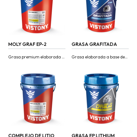
MOLY GRAF EP-2
GRASA GRAFITADA
Grasa premium elaborada a
Grasa elaborada a base de
base de jabón de litio, aceites
jabón de litio y aditivos de
bases de alto índice de
extrema presión con aceites
viscosidad, aditivos de
minerales seleccionados.
extrema...
Posee además...
COMPLEJO DE LITIO
GRASA EP LITHIUM