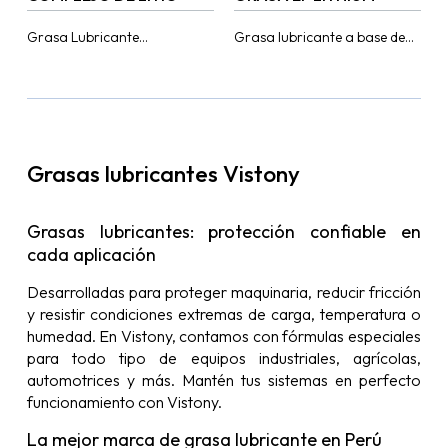
Grasa Lubricante
Grasa lubricante a base de
multipropósito de alta
jabón de litio y aditivos de
performance elaborada a
extrema presión (EP).
base de aceite mineral
Aplicación en rodamientos,
hidrotratado, con jabón de
articulaciones, pines,...
complejo de Litio...
Grasas lubricantes Vistony
Grasas lubricantes: protección confiable en
cada aplicación
Desarrolladas para proteger maquinaria, reducir fricción
y resistir condiciones extremas de carga, temperatura o
humedad. En Vistony, contamos con fórmulas especiales
para todo tipo de equipos industriales, agrícolas,
automotrices y más. Mantén tus sistemas en perfecto
funcionamiento con Vistony.
La mejor marca de grasa lubricante en Perú