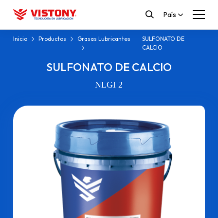
País
Inicio
Productos
Grasas Lubricantes
SULFONATO DE
CALCIO
SULFONATO DE CALCIO
NLGI 2