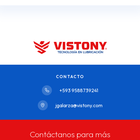
CONTACTO
+593 9588739241
jgalarza@vistony.com
Contáctanos para más