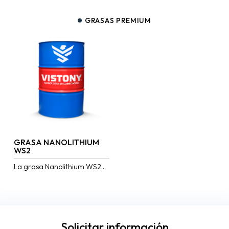
GRASAS PREMIUM
GRASA NANOLITHIUM
WS2
La grasa Nanolithium WS2
está basada en multicapas
de nanopartículas tipo
fullereno (WS2). Ideales para
trabajos versátiles bajo
operaciones...
Solicitar información