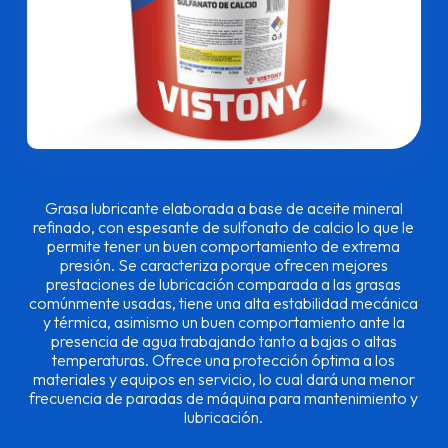
Grasa lubricante elaborada a base de aceite mineral
refinado, con espesante de sulfonato de calcio lo que le
permite tener un buen comportamiento de extrema
presión. Se caracteriza porque ofrecen mejores
prestaciones de lubricación comparada a las grasas
comúnmente usadas, tiene una alta estabilidad mecánica
y térmica, asimismo un buen comportamiento ante la
presencia de agua trabajando tanto a bajas o altas
temperaturas. Ofrece una protección óptima a los
materiales y equipos en servicio, lo cual dará una menor
frecuencia de paradas de máquina para mantenimiento y
lubricación.