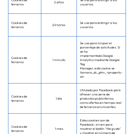
Cookies de
Se usa para distingir a los
2 años
terceros
usuarios.
Cookies de
Se usa para distingir a los
24 horas
terceros
usuarios.
Se usa para limpiar el
porcentaje de solicitudes. Si
se ha
implementado Google
Cookies de
1 minuto
Analytics mediante Google
terceros
Tag
Manager, esta cookie se
llamara_dc_gtm_<property-
id>
Utilizado por Facebook para
ofrecer una serie de
Cookies de
1 día
productos publicitarios,
terceros
como ofertas en tiempo real
de terceros anunciantes.
Estas cookies son de
Facebook, sirven para
Cookies de
1 mes
mostrar el botón “Me gusta”
terceros
y mostrar el número de