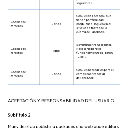
seguidores.
Cookies de Facebook que
tienen por finalidad
Cookies de
2 años
posibilitar el logueo en el
terceros
sitio web a través de la
cuenta de Facebook.
Estrictamente necesaria.
Cookies de
Necesario para el
1 año
terceros
funcionamiento del botón
“Like”.
Cookies necesarios para el
Cookies de
2 años
complemento social
terceros
de Facebook.
ACEPTACIÓN Y RESPONSABILIDAD DEL USUARIO
Subtítulo 2
Many desktop publishing packages and web page editors