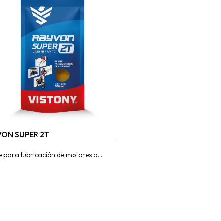
VON SUPER 2T
e para lubricación de motores a
ina de 2 tiempos proporciona mayor
eza, máxima protección, ofreciendo
sempeño seguro...