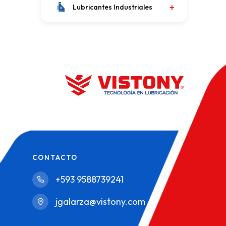
Lubricantes Industriales
CONTACTO
+593 9588739241
jgalarza@vistony.com