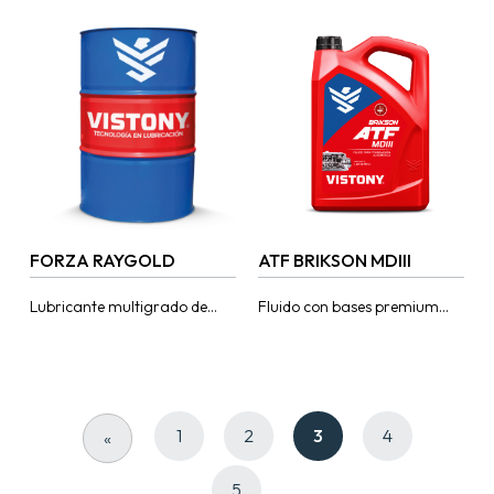
2 tiempos fuera de borda,
motores de cuatro tiempos
enfriados con agua.
fuera de borda enfriado con
Desarrollado con una
agua. De alto...
formulación...
FORZA RAYGOLD
ATF BRIKSON MDIII
Lubricante multigrado de
Fluido con bases premium
alto desempeño
para transmisiones
recomendado para motores
automáticas ATF D/M,
diésel modernos en
ofreciendo un mayor
condiciones de trabajo
desempeño a bajas
severos. Desarrollado con
temperaturas , mejoras en...
aceites parafínicos...
1
2
3
4
«
5