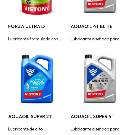
FORZA ULTRA D
AQUAOIL 4T ELITE
Lubricante formulado con
Lubricante diseñado para
bases minerales para
cumplir los requerimientos en
motores Diesel
motores de 4 tiempos fuera
turbocargados y de
de borda (outboard)
aspiración natural, que
enfriados con agua. Es...
operan en régimen de
trabajo...
AQUAOIL SUPER 2T
AQUAOIL SUPER 4T
Lubricante de alto
Lubricante diseñado para
rendimiento para motores de
cumplir los requerimientos en