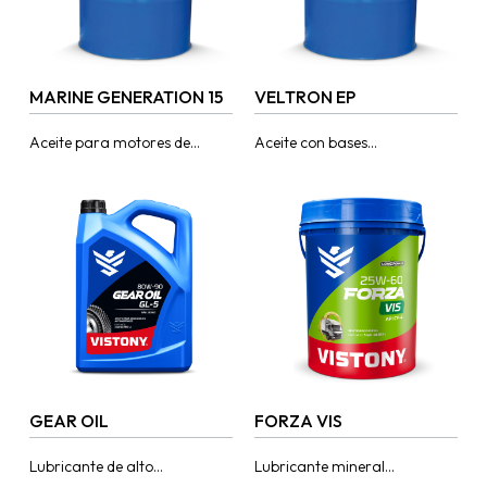
MARINE GENERATION 15
VELTRON EP
Aceite para motores de
Aceite con bases
velocidad media tipo Trunk
severamente hidrotratados y
Pistón (TPDO) que operan
un paquete especial de
con diésel, elaborados con
aditivos de extrema presión
bases y aditivos...
para la lubricación de
engranajes...
GEAR OIL
FORZA VIS
Lubricante de alto
Lubricante mineral
rendimiento para engranajes
multigrado con bases