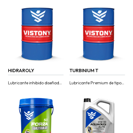
automotrices, con aditivos de
minerales altamente
Azufre-Fosforo de extrema
refinadas con un moderno
presión, que reduce el
paquete de aditivos que
coeficiente de...
aumentan la vida útil...
HIDRAROLY
TURBINIUM T
Lubricante inhibido diseñado
Lubricante Premium de tipo
para fluido hidráulico tipo
R&O para turbinas de vapor
R&O y aceites de circulación.
y gas industriales.
Proporciona excelente
Recomendado
control de la oxidación,
particularmente para la
herrumbre...
lubricación de turbinas...